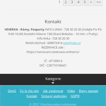
1
2
3
4
5
>
>>
Kontakt
VEVERKA - Rámy, Pasparty
INFO-LINKA : 728 30 20 30 (Volejte Po-Pá
9.00-16.00)
Kostelní Hlavno 138
(Stará Boleslav - 10 min. z Prahy)
Info-linka : 728 30 20 30
Mobil obchod : 608972414
ram@ram.
cz
REZERVACE zde :
https://ramovani.rezervace.online/cs/
IČ : 47139013
DIČ : CZ6710190421
Kategorie
Domů
Co je clip rám
Jak zarámovat
Video
Barvy paspart
Kontakt
Smluvní podmínky
GDPR
© 2017 Všechna práva vyhrazena.