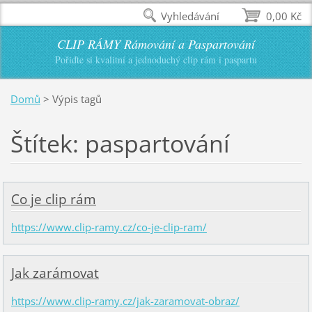
Vyhledávání
0,00 Kč
CLIP RÁMY Rámování a Paspartování
Pořiďte si kvalitní a jednoduchý clip rám i paspartu
Domů
>
Výpis tagů
Štítek: paspartování
Co je clip rám
https://www.clip-ramy.cz/co-je-clip-ram/
Jak zarámovat
https://www.clip-ramy.cz/jak-zaramovat-obraz/