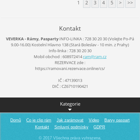
1
2
3
4
5
>
>>
Kontakt
VEVERKA - Rámy, Pasparty
INFO-LINKA : 728 30 20 30 (Volejte Po-Pá
9.00-16.00)
Kostelní Hlavno 138
(Stará Boleslav - 10 min. z Prahy)
Info-linka : 728 30 20 30
Mobil obchod : 608972414
ram@ram.
cz
REZERVACE zde :
https://ramovani.rezervace.online/cs/
IČ : 47139013
DIČ : CZ6710190421
Kategorie
Domů
Co je clip rám
Jak zarámovat
Video
Barvy paspart
Kontakt
Smluvní podmínky
GDPR
© 2017 Všechna práva vyhrazena.