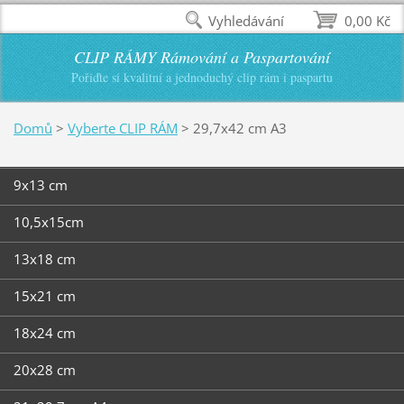
Vyhledávání
0,00 Kč
CLIP RÁMY Rámování a Paspartování
Pořiďte si kvalitní a jednoduchý clip rám i paspartu
Domů
>
Vyberte CLIP RÁM
>
29,7x42 cm A3
9x13 cm
10,5x15cm
13x18 cm
15x21 cm
18x24 cm
20x28 cm