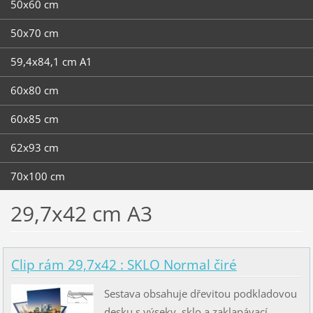
50x60 cm
50x70 cm
59,4x84,1 cm A1
60x80 cm
60x85 cm
62x93 cm
70x100 cm
29,7x42 cm A3
Clip rám 29,7x42 : SKLO Normal čiré
Sestava obsahuje dřevitou podkladovou
desku s výseky, sklo a zaklapávací