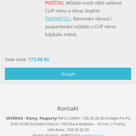
POŠTOU
. Můžete zvolit větší velikost
CLIP rámu a obraz doplnit
PASPARTOU
. Rámování obrazů i
paspartování můžete v CLIP rámu
kdykoliv měnit.
Vaše cena:
173,00 Kč
Kontakt
VEVERKA - Rámy, Pasparty
INFO-LINKA : 728 30 20 30 (Volejte Po-Pá
9.00-16.00)
Kostelní Hlavno 138
(Stará Boleslav - 10 min. z Prahy)
Info-linka : 728 30 20 30
Mobil obchod : 608972414
ram@ram.
cz