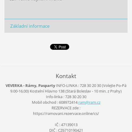
Základní informace
Kontakt
VEVERKA - Rámy, Pasparty
INFO-LINKA : 728 30 20 30 (Volejte Po-Pá
9.00-16.00)
Kostelní Hlavno 138
(Stará Boleslav - 10 min. z Prahy)
Info-linka : 728 30 20 30
Mobil obchod : 608972414
ram@ram.
cz
REZERVACE zde :
https://ramovani.rezervace.online/cs/
IČ : 47139013
DIČ : CZ6710190421