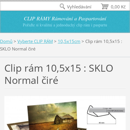
Vyhledávání
0,00 Kč
CLIP RÁMY Rámování a Paspartování
Pořiďte si kvalitní a jednoduchý clip rám i paspartu
Domů
>
Vyberte CLIP RÁM
>
10,5x15cm
>
Clip rám 10,5x15 :
SKLO Normal čiré
Clip rám 10,5x15 : SKLO
Normal čiré