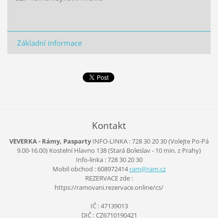
Základní informace
Kontakt
VEVERKA - Rámy, Pasparty
INFO-LINKA : 728 30 20 30 (Volejte Po-Pá
9.00-16.00)
Kostelní Hlavno 138
(Stará Boleslav - 10 min. z Prahy)
Info-linka : 728 30 20 30
Mobil obchod : 608972414
ram@ram.
cz
REZERVACE zde :
https://ramovani.rezervace.online/cs/
IČ : 47139013
DIČ : CZ6710190421