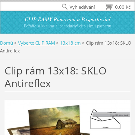
Vyhledávání
0,00 Kč
CLIP RÁMY Rámování a Paspartování
Pořiďte si kvalitní a jednoduchý clip rám i paspartu
Domů
>
Vyberte CLIP RÁM
>
13x18 cm
>
Clip rám 13x18: SKLO
Antireflex
Clip rám 13x18: SKLO
Antireflex