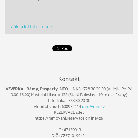
Základní informace
Kontakt
VEVERKA - Rámy, Pasparty
INFO-LINKA : 728 30 20 30 (Volejte Po-Pá
9.00-16.00)
Kostelní Hlavno 138
(Stará Boleslav - 10 min. z Prahy)
Info-linka : 728 30 20 30
Mobil obchod : 608972414
ram@ram.
cz
REZERVACE zde :
https://ramovani.rezervace.online/cs/
IČ : 47139013
DIČ : CZ6710190421