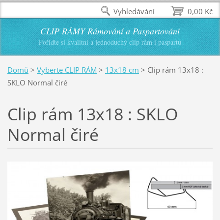
Vyhledávání
0,00 Kč
CLIP RÁMY Rámování a Paspartování
Pořiďte si kvalitní a jednoduchý clip rám i paspartu
Domů
>
Vyberte CLIP RÁM
>
13x18 cm
>
Clip rám 13x18 :
SKLO Normal čiré
Clip rám 13x18 : SKLO
Normal čiré