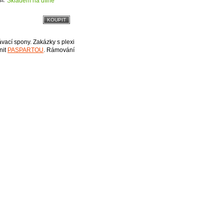
Skladem na dílně
vací spony. Zakázky s plexi
nit
PASPARTOU
. Rámování