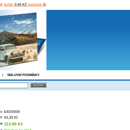
Košík:
0,00 Kč
(položek:
0
)
SMLUVNÍ PODMÍNKY
u:
k3030006
H:
93,39 Kč
113,00 Kč
H:
t: