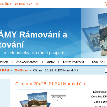
 stránek
RSS
Tisk
ÁMY Rámování a
tování
tní a jednoduchý clip rám i paspartu
IP RÁM
JAK ZARÁMOVAT
VIDEO
BARVY PASPART
KONTAKT
IP RÁM
20x28 cm
Clip rám 20x28: PLEXI Normal čiré
Clip rám 20x28: PLEXI Normal čiré
Kód produkt
Cena bez DP
Cena s DP
Dostupnos