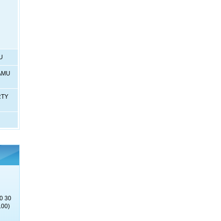
U
RÁMU
RTY
0 30
.00)