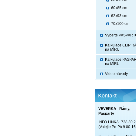
60x80 cm
60x85 cm
62x93 cm
70x100 cm
Vyberte PASPART
Kalkulace CLIP 
na MÍRU
Kalkulace PASPA
na MÍRU
Video návody
Kontakt
VEVERKA - Rámy,
Pasparty
INFO-LINKA : 728 30 2
(Volejte Po-Pá 9.00-16