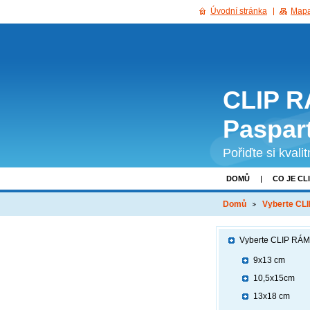
Úvodní stránka
Mapa
CLIP R
Paspar
Pořiďte si kvali
DOMŮ
CO JE CL
GDPR
Domů
Vyberte CL
Vyberte CLIP RÁM
9x13 cm
10,5x15cm
13x18 cm