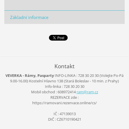
Základní informace
Kontakt
VEVERKA - Rámy, Pasparty
INFO-LINKA : 728 30 20 30 (Volejte Po-Pá
9.00-16.00)
Kostelní Hlavno 138
(Stará Boleslav - 10 min. z Prahy)
Info-linka : 728 30 20 30
Mobil obchod : 608972414
ram@ram.
cz
REZERVACE zde :
https://ramovani.rezervace.online/cs/
IČ : 47139013
DIČ : CZ6710190421