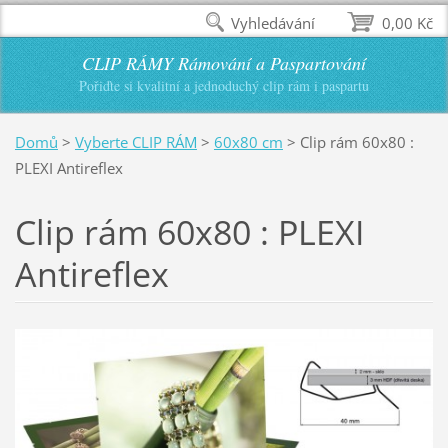
Vyhledávání
0,00 Kč
CLIP RÁMY Rámování a Paspartování
Pořiďte si kvalitní a jednoduchý clip rám i paspartu
Domů
>
Vyberte CLIP RÁM
>
60x80 cm
>
Clip rám 60x80 :
PLEXI Antireflex
Clip rám 60x80 : PLEXI
Antireflex