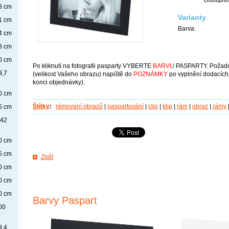
8 cm
Varianty
1 cm
Barva:
4 cm
8 cm
0 cm
Po kliknutí na fotografii pasparty VYBERTE
BARVU
PASPARTY. Požad
9,7
(velikost Vašeho obrazu) napiště do
POZNÁMKY
po vyplnění dodacích
konci objednávky).
0 cm
Štítky
:
rámování obrazů
|
paspartování
|
clip
|
klip
|
rám
|
obraz
|
rámy
5 cm
x42
0 cm
5 cm
Zpět
0 cm
0 cm
0 cm
Barvy Paspart
00
9,4