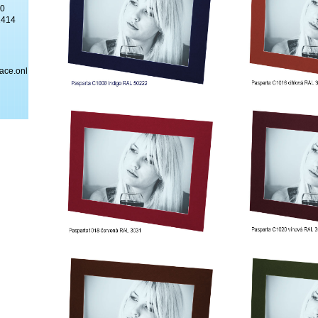
30
2414
ace.online/cs/