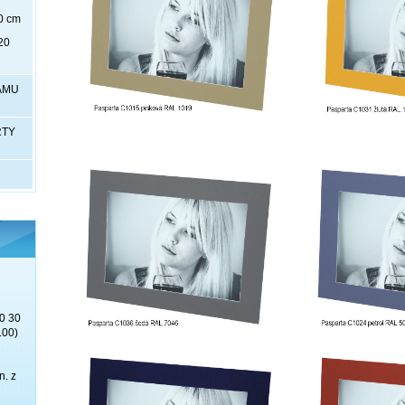
0 cm
20
RÁMU
RTY
0 30
.00)
n. z