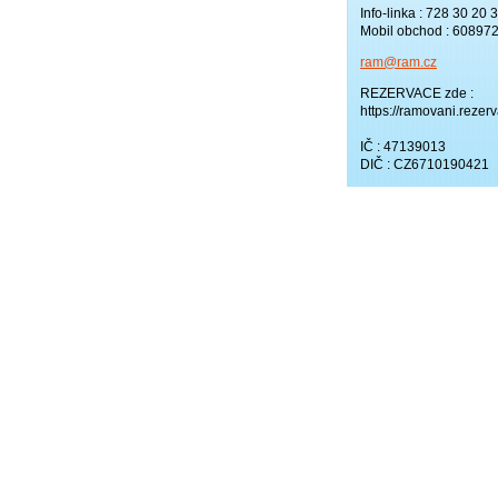
Info-linka : 728 30 20 
Mobil obchod : 60897
ram@ram.
cz
REZERVACE zde :
https://ramovani.rezerv
IČ : 47139013
DIČ : CZ6710190421