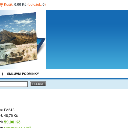
Košík:
0,00 Kč
(položek:
0
)
SMLUVNÍ PODMÍNKY
u:
PAS13
H:
48,76 Kč
59,00 Kč
H:
t: