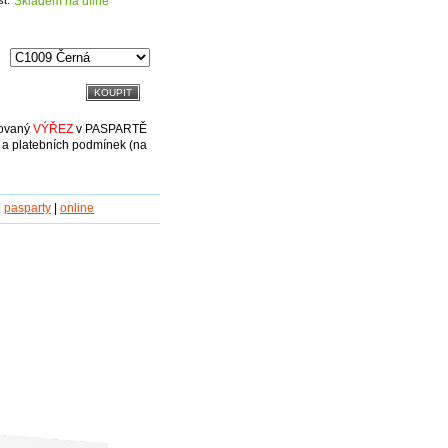
Skladem na dílně
ovaný
VÝŘEZ
v PASPARTĚ
 a platebních podmínek (na
|
pasparty
|
online