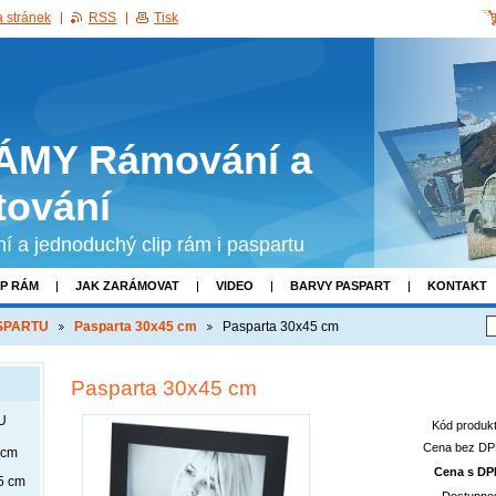
 stránek
RSS
Tisk
ÁMY Rámování a
tování
tní a jednoduchý clip rám i paspartu
IP RÁM
JAK ZARÁMOVAT
VIDEO
BARVY PASPART
KONTAKT
ASPARTU
Pasparta 30x45 cm
Pasparta 30x45 cm
Pasparta 30x45 cm
U
Kód produkt
Cena bez DP
 cm
Cena s DP
5 cm
Dostupnos