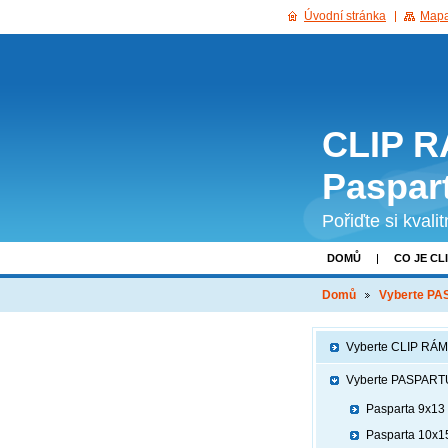
Úvodní stránka
Mapa
CLIP R
Paspar
Pořiďte si kvali
DOMŮ
CO JE CL
GDPR
Domů
Vyberte P
Vyberte CLIP RÁM
Vyberte PASPART
Pasparta 9x13
Pasparta 10x1