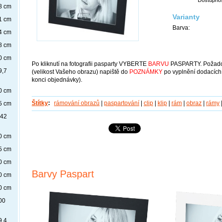
8 cm
Varianty
1 cm
Barva:
4 cm
8 cm
0 cm
Po kliknutí na fotografii pasparty VYBERTE
BARVU
PASPARTY. Požad
9,7
(velikost Vašeho obrazu) napiště do
POZNÁMKY
po vyplnění dodacích
konci objednávky).
0 cm
Štítky
:
rámování obrazů
|
paspartování
|
clip
|
klip
|
rám
|
obraz
|
rámy
5 cm
x42
0 cm
5 cm
0 cm
Barvy Paspart
0 cm
0 cm
00
9,4