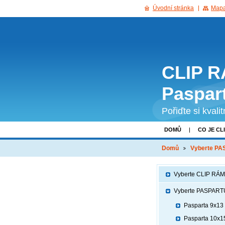
Úvodní stránka
Mapa
CLIP R
Paspar
Pořiďte si kvali
DOMŮ
CO JE CL
GDPR
Domů
Vyberte P
Vyberte CLIP RÁM
Vyberte PASPART
Pasparta 9x13
Pasparta 10x1