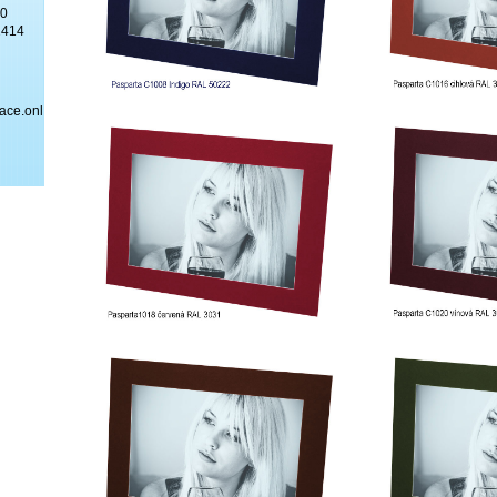
30
2414
ace.online/cs/