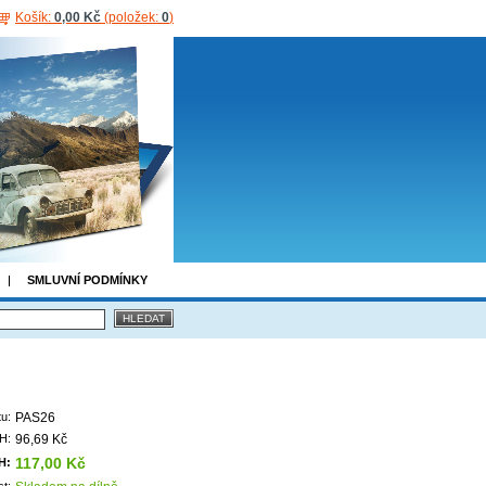
Košík:
0,00 Kč
(položek:
0
)
SMLUVNÍ PODMÍNKY
u:
PAS26
H:
96,69 Kč
117,00 Kč
H:
t: