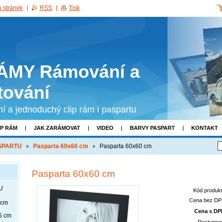
 stránek
RSS
Tisk
ÁMY Rámování a
tování
tní a jednoduchý clip rám i paspartu
IP RÁM
JAK ZARÁMOVAT
VIDEO
BARVY PASPART
KONTAKT
ASPARTU
Pasparta 60x60 cm
Pasparta 60x60 cm
Pasparta 60x60 cm
U
Kód produkt
Cena bez DP
 cm
Cena s DP
5 cm
Dostupnos