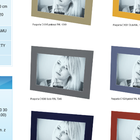
0 cm
20
RÁMU
RTY
0 30
.00)
n. z