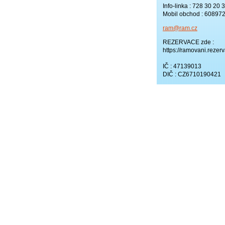
Info-linka : 728 30 20 
Mobil obchod : 60897
ram@ram.
cz
REZERVACE zde :
https://ramovani.rezerv
IČ : 47139013
DIČ : CZ6710190421