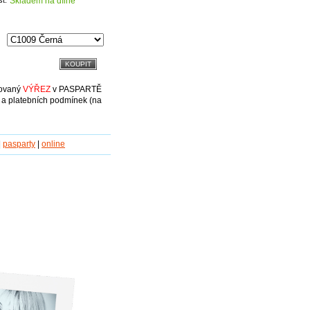
Skladem na dílně
ovaný
VÝŘEZ
v PASPARTĚ
 a platebních podmínek (na
|
pasparty
|
online